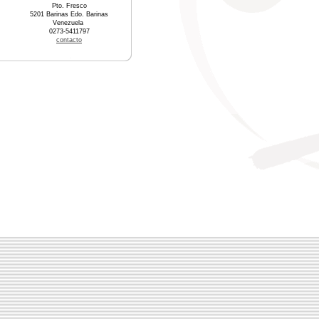
Pto. Fresco
5201 Barinas Edo. Barinas
Venezuela
0273-5411797
contacto