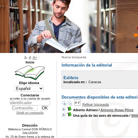
A-
A
A+
Nueva búsqueda
Inicio
Información de la editorial
Exlibris
localizada en :
Caracas
Elige idioma
Conectarse
Documentos disponibles de esta editori
acceder a su cuenta de usuario
Refinar búsqueda
Alberto Adriani
/
Antonio Rojas Pérez
Olvidé mi contraseña
Una guía de las aves de venezuela
/
Will
Dirección
Biblioteca Central DON RÓMULO
GALLEGOS
Av. 23 de Enero frente a la redoma de