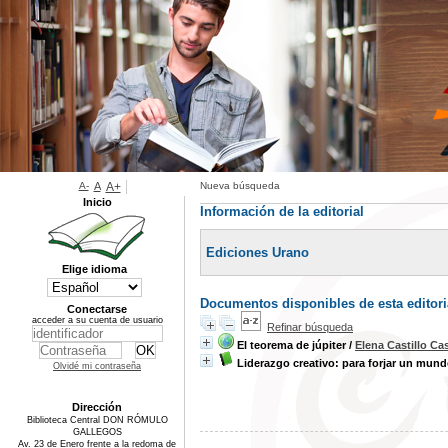
A-
A
A+
Nueva búsqueda
Inicio
Información de la editorial
Ediciones Urano
Elige idioma
Documentos disponibles de esta editori
Conectarse
acceder a su cuenta de usuario
Refinar búsqueda
El teorema de júpiter
/
Elena Castillo Ca
Liderazgo creativo: para forjar un mund
Olvidé mi contraseña
Dirección
Biblioteca Central DON RÓMULO
GALLEGOS
Av. 23 de Enero frente a la redoma de