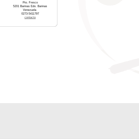
Pto. Fresco
5201 Barinas Edo. Barinas
Venezuela
0273-5411797
contacto