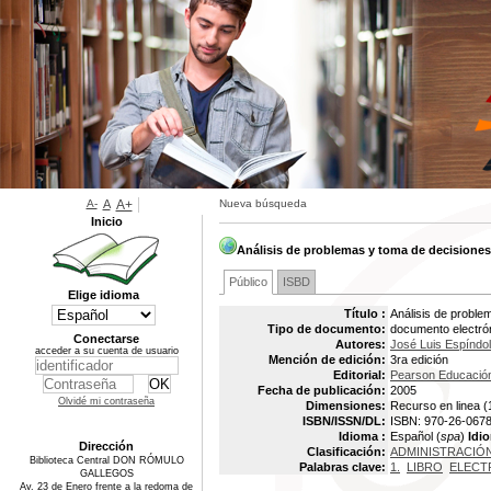
A-
A
A+
Nueva búsqueda
Inicio
Análisis de problemas y toma de decisiones
Público
ISBD
Elige idioma
Título :
Análisis de proble
Tipo de documento:
documento electró
Conectarse
Autores:
José Luis Espíndo
acceder a su cuenta de usuario
Mención de edición:
3ra edición
Editorial:
Pearson Educación
Fecha de publicación:
2005
Olvidé mi contraseña
Dimensiones:
Recurso en linea (
ISBN/ISSN/DL:
ISBN: 970-26-067
Idioma :
Español (
spa
)
Idio
Dirección
Clasificación:
ADMINISTRACIÓ
Biblioteca Central DON RÓMULO
Palabras clave:
1.
LIBRO
ELECT
GALLEGOS
Av. 23 de Enero frente a la redoma de