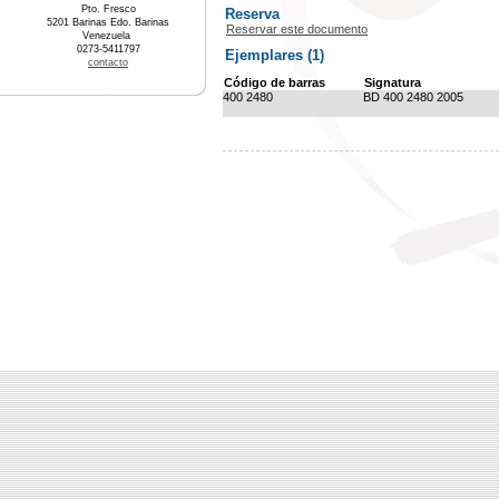
Pto. Fresco
Reserva
5201 Barinas Edo. Barinas
Reservar este documento
Venezuela
0273-5411797
Ejemplares (1)
contacto
Código de barras
Signatura
400 2480
BD 400 2480 2005