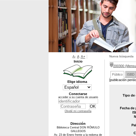
A-
A
A+
Nueva búsqueda
Inicio
200300 (Mensu
Público
ISBD
[publicación perió
Elige idioma
Conectarse
Tipo de
acceder a su cuenta de usuario
Fecha de 
Olvidé mi contraseña
IS
N
Dirección
Pa
Biblioteca Central DON RÓMULO
GALLEGOS
C
Av. 23 de Enero frente a la redoma de