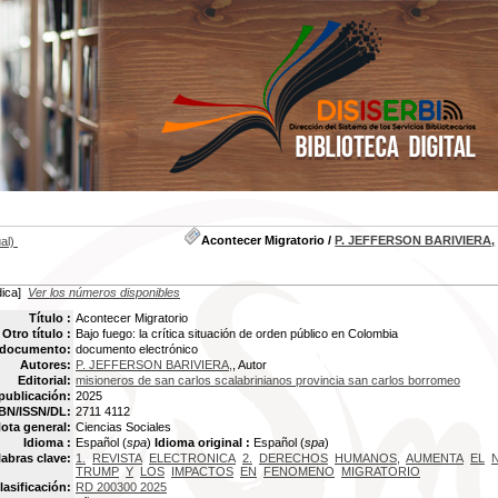
Acontecer Migratorio
/
P. JEFFERSON BARIVIERA,
al)
;
dica]
Ver los números disponibles
Título :
Acontecer Migratorio
Otro título :
Bajo fuego: la crítica situación de orden público en Colombia
 documento:
documento electrónico
Autores:
P. JEFFERSON BARIVIERA,
, Autor
Editorial:
misioneros de san carlos scalabrinianos provincia san carlos borromeo
publicación:
2025
BN/ISSN/DL:
2711 4112
ota general:
Ciencias Sociales
Idioma :
Español (
spa
)
Idioma original :
Español (
spa
)
labras clave:
1.
REVISTA
ELECTRONICA
2.
DERECHOS
HUMANOS,
AUMENTA
EL
TRUMP
Y
LOS
IMPACTOS
EN
FENOMENO
MIGRATORIO
lasificación:
RD 200300 2025