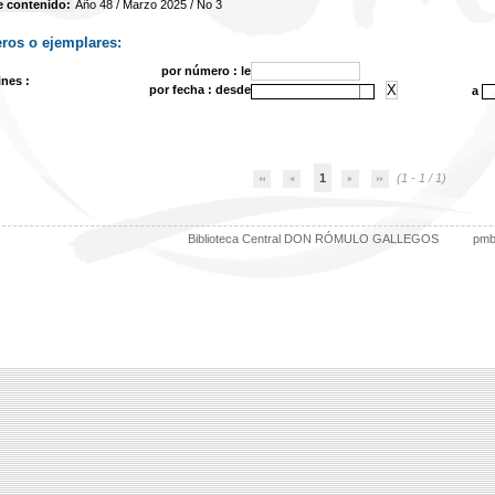
e contenido:
Año 48 / Marzo 2025 / No 3
ros o ejemplares:
por número : le
ines :
por fecha : desde
a
1
(1 - 1 / 1)
Biblioteca Central DON RÓMULO GALLEGOS
pm