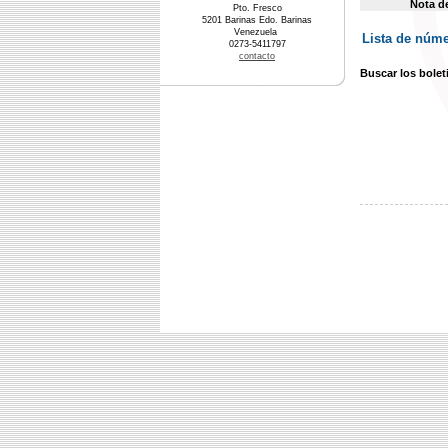
Nota d
Pto. Fresco
5201 Barinas Edo. Barinas
Venezuela
Lista de núme
0273-5411797
contacto
Buscar los bolet