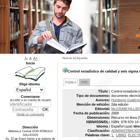
A-
A
A+
Nueva búsqueda
Inicio
Control estadístico de calidad y seis sigma
Público
ISBD
Elige idioma
Título :
Control estadístico
Tipo de documento:
documento electró
Conectarse
Autores:
Humberto Gutiérrez
acceder a su cuenta de usuario
Mención de edición:
2da edición
Editorial:
McGRAW-HILL/IN
Fecha de publicación:
2009
Olvidé mi contraseña
Dimensiones:
Recurso en linea (
ISBN/ISSN/DL:
ISBN: 978-970-10
Idioma :
Español (
spa
)
Idio
Dirección
Clasificación:
ADMINISTRACIÓ
Biblioteca Central DON RÓMULO
Palabras clave:
1.
LIBRO
ELECT
GALLEGOS
Av. 23 de Enero frente a la redoma de