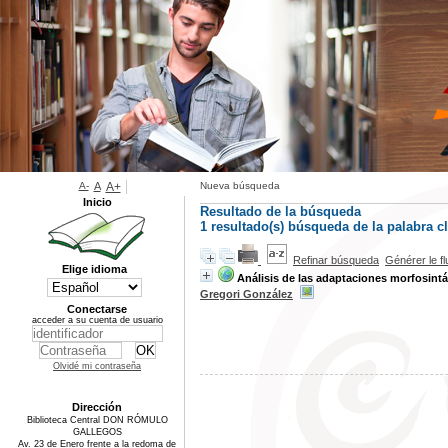
A-
A
A+
Nueva búsqueda
Inicio
Resultado de la búsqueda
1 resultado(s) búsqueda de la palabra 
Refinar búsqueda
Générer le f
Elige idioma
Análisis de las adaptaciones morfosint
Gregori González
Conectarse
acceder a su cuenta de usuario
Olvidé mi contraseña
Dirección
Biblioteca Central DON RÓMULO
GALLEGOS
Av. 23 de Enero frente a la redoma de