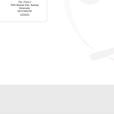
Pto. Fresco
5201 Barinas Edo. Barinas
Venezuela
0273-5411797
contacto