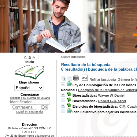
A-
A
A+
Nueva búsqueda
Inicio
Resultado de la búsqueda
6 resultado(s) búsqueda de la palabra cl
Refinar búsqueda
Générer le f
Elige idioma
Ley de Homologación de las Pensiones de
Nacional
/
Congreso de la República de Venezu
Conectarse
Bioestadística
/
Wayne W. Daniel
acceder a su cuenta de usuario
Bioestadistica
/
Robert G.D. Steel
Ejercicios de bioestadística
/
C.M. Cuad
Plan Educativo para bajar las Incidenci
Olvidé mi contraseña
Dirección
Biblioteca Central DON RÓMULO
GALLEGOS
Av. 23 de Enero frente a la redoma de