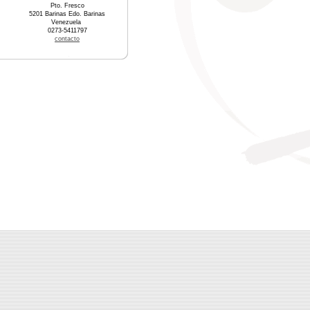
Pto. Fresco
5201 Barinas Edo. Barinas
Venezuela
0273-5411797
contacto