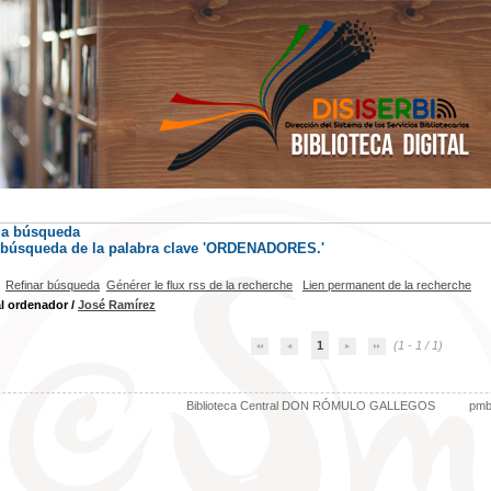
la búsqueda
) búsqueda de la palabra clave 'ORDENADORES.'
Refinar búsqueda
Générer le flux rss de la recherche
Lien permanent de la recherche
al ordenador
/
José Ramírez
1
(1 - 1 / 1)
Biblioteca Central DON RÓMULO GALLEGOS
pm