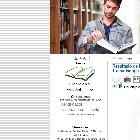
A-
A
A+
Nueva búsqueda
Inicio
Resultado de 
1 resultado(s
Elige idioma
Del chip 
Conectarse
acceder a su cuenta de usuario
Olvidé mi contraseña
Dirección
Biblioteca Central DON RÓMULO
GALLEGOS
Av. 23 de Enero frente a la redoma de