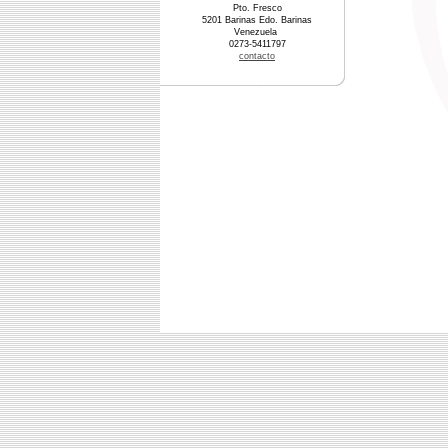
Pto. Fresco
5201 Barinas Edo. Barinas
Venezuela
0273-5411797
contacto