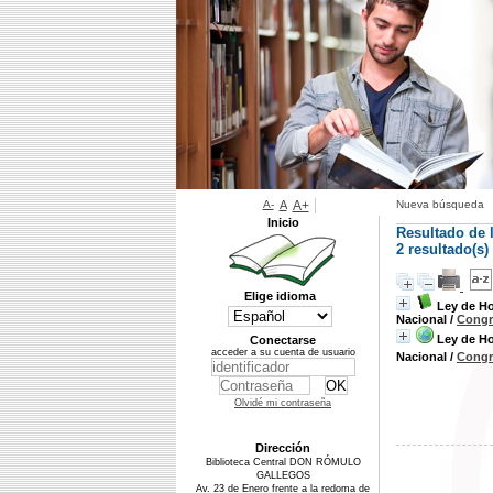
A-
A
A+
Nueva búsqueda
Inicio
Resultado de 
2 resultado(s
Elige idioma
Ley de Ho
Nacional
/
Congr
Ley de Ho
Conectarse
acceder a su cuenta de usuario
Nacional
/
Congr
Olvidé mi contraseña
Dirección
Biblioteca Central DON RÓMULO
GALLEGOS
Av. 23 de Enero frente a la redoma de