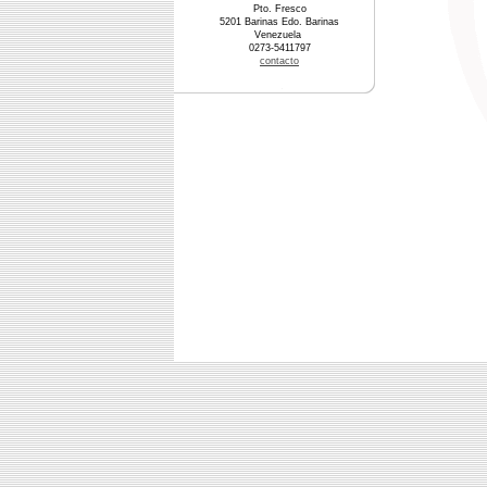
Pto. Fresco
5201 Barinas Edo. Barinas
Venezuela
0273-5411797
contacto