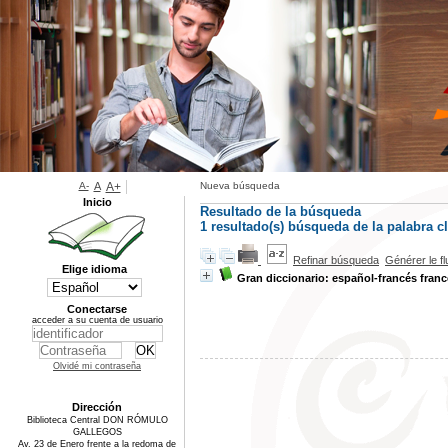
A-
A
A+
Nueva búsqueda
Inicio
Resultado de la búsqueda
1 resultado(s) búsqueda de la palabra 
Refinar búsqueda
Générer le f
Elige idioma
Gran diccionario: español-francés fran
Conectarse
acceder a su cuenta de usuario
Olvidé mi contraseña
Dirección
Biblioteca Central DON RÓMULO
GALLEGOS
Av. 23 de Enero frente a la redoma de