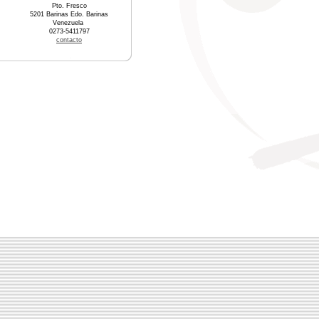
Pto. Fresco
5201 Barinas Edo. Barinas
Venezuela
0273-5411797
contacto