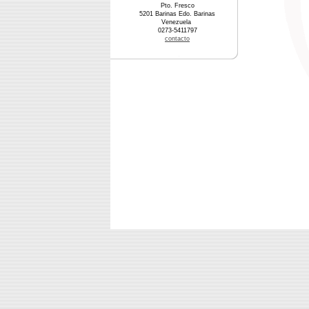
Pto. Fresco
5201 Barinas Edo. Barinas
Venezuela
0273-5411797
contacto