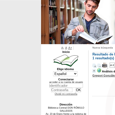
A-
A
A+
Nueva búsqueda
Inicio
Resultado de 
1 resultado(s
Elige idioma
Análisis 
Gregori Gonzále
Conectarse
acceder a su cuenta de usuario
Olvidé mi contraseña
Dirección
Biblioteca Central DON RÓMULO
GALLEGOS
Av. 23 de Enero frente a la redoma de