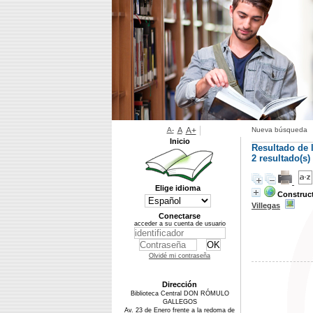
A-
A
A+
Nueva búsqueda
Inicio
Resultado de 
2 resultado(s
Elige idioma
Construct
Villegas
Conectarse
acceder a su cuenta de usuario
Olvidé mi contraseña
Dirección
Biblioteca Central DON RÓMULO
GALLEGOS
Av. 23 de Enero frente a la redoma de