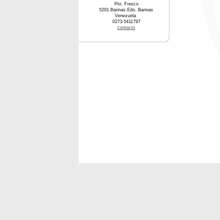
Pto. Fresco
5201 Barinas Edo. Barinas
Venezuela
0273-5411797
contacto