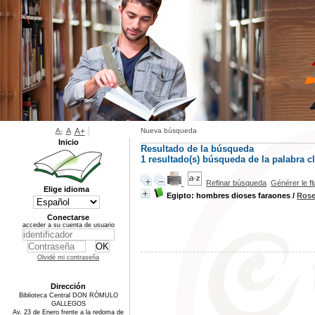
A-
A
A+
Nueva búsqueda
Inicio
Resultado de la búsqueda
1 resultado(s) búsqueda de la palabra 
Refinar búsqueda
Générer le f
Elige idioma
Egipto: hombres dioses faraones
/
Rose
Conectarse
acceder a su cuenta de usuario
Olvidé mi contraseña
Dirección
Biblioteca Central DON RÓMULO
GALLEGOS
Av. 23 de Enero frente a la redoma de