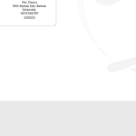
Pto. Fresco
5201 Barinas Edo. Barinas
Venezuela
0273-5411797
contacto