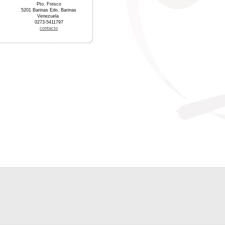
Pto. Fresco
5201 Barinas Edo. Barinas
Venezuela
0273-5411797
contacto