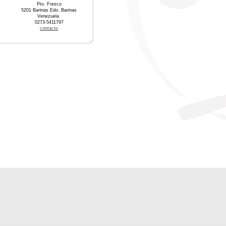
Pto. Fresco
5201 Barinas Edo. Barinas
Venezuela
0273-5411797
contacto