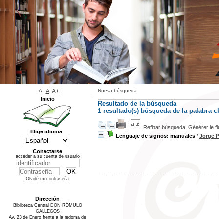
A-
A
A+
Nueva búsqueda
Inicio
Resultado de la búsqueda
1 resultado(s) búsqueda de la palabra c
Refinar búsqueda
Générer le f
Elige idioma
Lenguaje de signos: manuales
/
Jorge P
Conectarse
acceder a su cuenta de usuario
Olvidé mi contraseña
Dirección
Biblioteca Central DON RÓMULO
GALLEGOS
Av. 23 de Enero frente a la redoma de