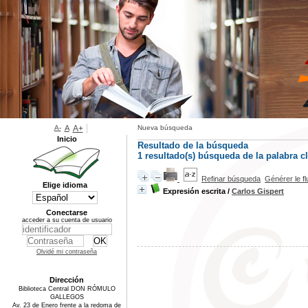
A-
A
A+
Nueva búsqueda
Inicio
Resultado de la búsqueda
1 resultado(s) búsqueda de la palabra
Refinar búsqueda
Générer le f
Elige idioma
Expresión escrita
/
Carlos Gispert
Conectarse
acceder a su cuenta de usuario
Olvidé mi contraseña
Dirección
Biblioteca Central DON RÓMULO
GALLEGOS
Av. 23 de Enero frente a la redoma de