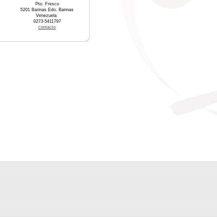
Pto. Fresco
5201 Barinas Edo. Barinas
Venezuela
0273-5411797
contacto