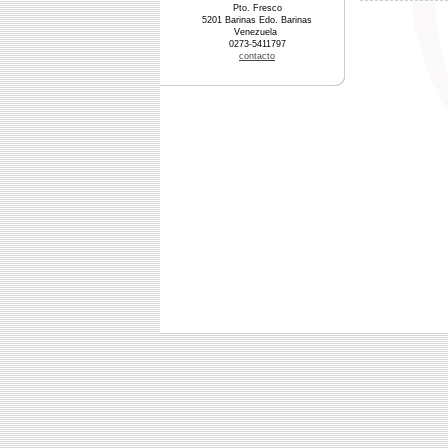
Pto. Fresco
5201 Barinas Edo. Barinas
Venezuela
0273-5411797
contacto