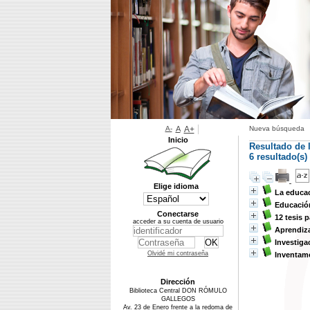
A-
A
A+
Nueva búsqueda
Inicio
Resultado de 
6 resultado(s
Elige idioma
La educa
Educació
Conectarse
12 tesis 
acceder a su cuenta de usuario
Aprendiza
Investiga
Olvidé mi contraseña
Inventam
Dirección
Biblioteca Central DON RÓMULO
GALLEGOS
Av. 23 de Enero frente a la redoma de