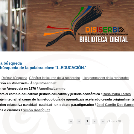
la búsqueda
) búsqueda de la palabra clave '1.-EDUCACIÓN-'
Refinar búsqueda
Générer le flux rss de la recherche
Lien permanent de la recherche
ción en Venezuela
/
Ángel Rosenblat
n en Venezuela en 1870
/
Angelina Lemmo
para el cambio educativo: justicia educativa y justicia económica
/
Rosa Maria Torres
je integral: el como de la metodología de aprendizaje acelerado creada originalment
cion educativa cantidad- cualidad: un debate paradigmatico
/
José Camilo Dos Santos
os o erramos
/
Simón Rodríguez
1
(1 - 6 / 6)