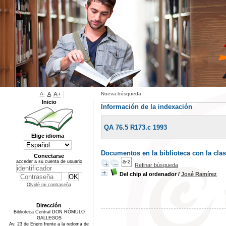
A-
A
A+
Nueva búsqueda
Inicio
Información de la indexación
QA 76.5 R173.c 1993
Elige idioma
Documentos en la biblioteca con la clas
Conectarse
acceder a su cuenta de usuario
Refinar búsqueda
Del chip al ordenador
/
José Ramírez
Olvidé mi contraseña
Dirección
Biblioteca Central DON RÓMULO
GALLEGOS
Av. 23 de Enero frente a la redoma de