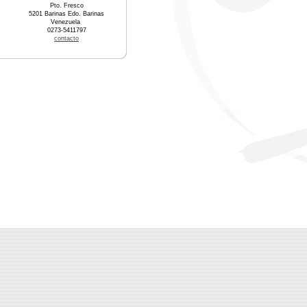
Pto. Fresco
5201 Barinas Edo. Barinas
Venezuela
0273-5411797
contacto