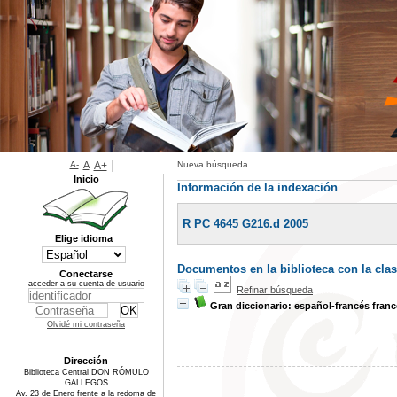
A-
A
A+
Nueva búsqueda
Inicio
Información de la indexación
R PC 4645 G216.d 2005
Elige idioma
Documentos en la biblioteca con la cla
Conectarse
acceder a su cuenta de usuario
Refinar búsqueda
Gran diccionario: español-francés fran
Olvidé mi contraseña
Dirección
Biblioteca Central DON RÓMULO
GALLEGOS
Av. 23 de Enero frente a la redoma de