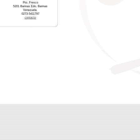
Pto. Fresco
5201 Barinas Edo. Barinas
Venezuela
0273-5411797
contacto