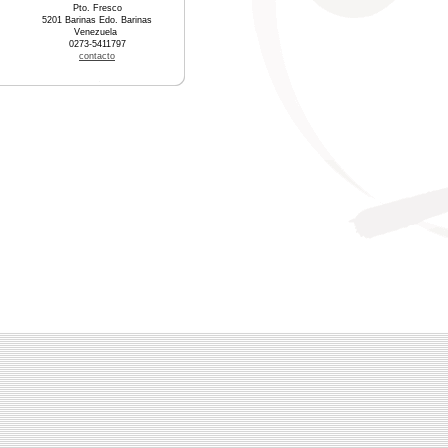
Pto. Fresco
5201 Barinas Edo. Barinas
Venezuela
0273-5411797
contacto