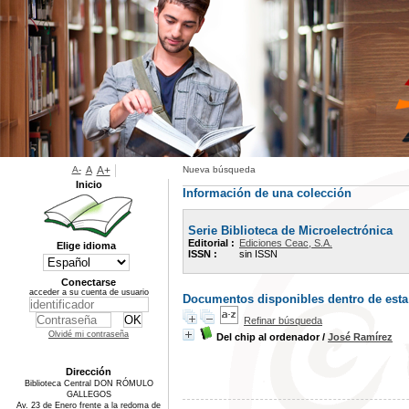
A-
A
A+
Nueva búsqueda
Inicio
Información de una colección
Serie Biblioteca de Microelectrónica
Editorial :
Ediciones Ceac, S.A.
Elige idioma
ISSN :
sin ISSN
Conectarse
acceder a su cuenta de usuario
Documentos disponibles dentro de esta
Refinar búsqueda
Olvidé mi contraseña
Del chip al ordenador
/
José Ramírez
Dirección
Biblioteca Central DON RÓMULO
GALLEGOS
Av. 23 de Enero frente a la redoma de