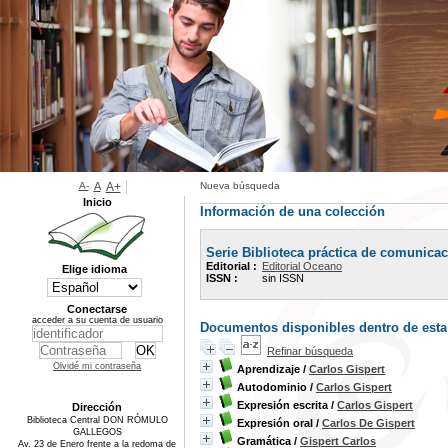
A-
A
A+
Nueva búsqueda
Inicio
Información de una colección
Serie Biblioteca práctica de comunica
Editorial :
Editorial Oceano
Elige idioma
ISSN :
sin ISSN
Conectarse
acceder a su cuenta de usuario
Documentos disponibles dentro de esta
Refinar búsqueda
Olvidé mi contraseña
Aprendizaje
/
Carlos Gispert
Autodominio
/
Carlos Gispert
Expresión escrita
/
Carlos Gispert
Dirección
Biblioteca Central DON RÓMULO
Expresión oral
/
Carlos De Gispert
GALLEGOS
Gramática
/
Gispert Carlos
Av. 23 de Enero frente a la redoma de