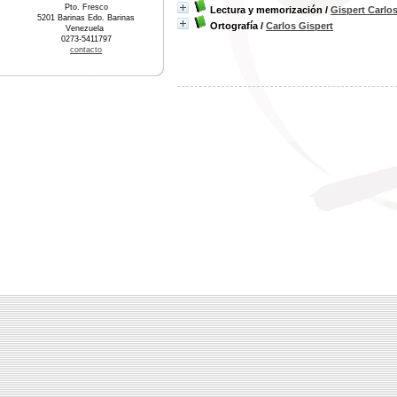
Pto. Fresco
Lectura y memorización
/
Gispert Carlo
5201 Barinas Edo. Barinas
Ortografía
/
Carlos Gispert
Venezuela
0273-5411797
contacto