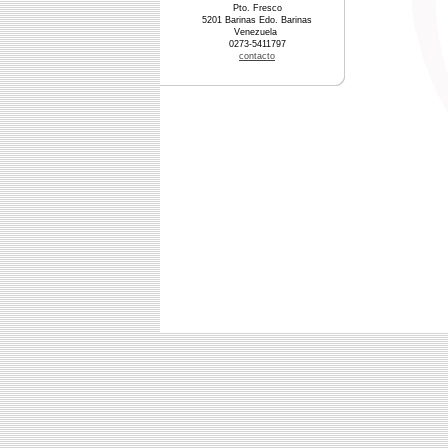
Pto. Fresco
5201 Barinas Edo. Barinas
Venezuela
0273-5411797
contacto