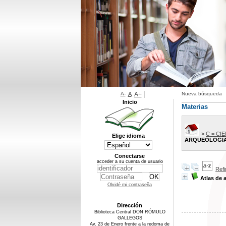
A-
A
A+
Nueva búsqueda
Inicio
Materias
>
C = CI
Elige idioma
ARQUEOLOGÍA
Conectarse
acceder a su cuenta de usuario
Ref
Atlas de 
Olvidé mi contraseña
Dirección
Biblioteca Central DON RÓMULO
GALLEGOS
Av. 23 de Enero frente a la redoma de