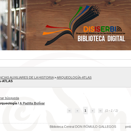
ENCIAS AUXILIARES DE LA HISTORIA
>
ARQUEOLOGÍA-ATLAS
-ATLAS
inar búsqueda
arqueología
/
A Padilla Bolívar
1
(1 - 1 / 1)
Biblioteca Central DON RÓMULO GALLEGOS
pm