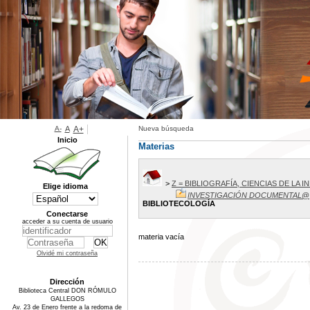
A-
A
A+
Nueva búsqueda
Inicio
Materias
>
Z = BIBLIOGRAFÍA, CIENCIAS DE LA
Elige idioma
INVESTIGACIÓN DOCUMENTAL
@
BIBLIOTECOLOGÍA
Conectarse
acceder a su cuenta de usuario
materia vacía
Olvidé mi contraseña
Dirección
Biblioteca Central DON RÓMULO
GALLEGOS
Av. 23 de Enero frente a la redoma de