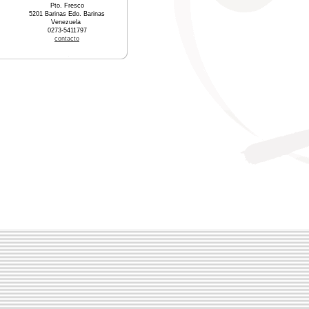
Pto. Fresco
5201 Barinas Edo. Barinas
Venezuela
0273-5411797
contacto