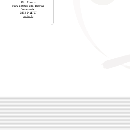
Pto. Fresco
5201 Barinas Edo. Barinas
Venezuela
0273-5411797
contacto