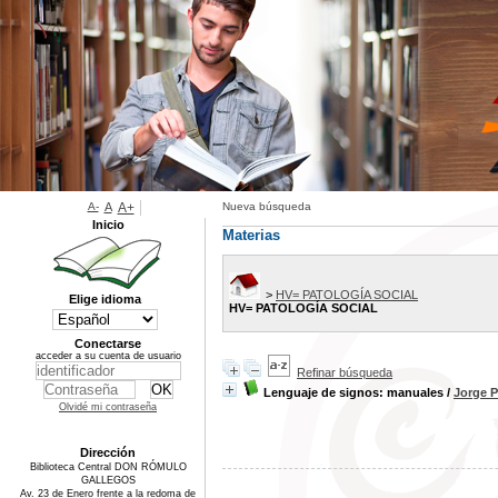
A-
A
A+
Nueva búsqueda
Inicio
Materias
>
HV= PATOLOGÍA SOCIAL
Elige idioma
HV= PATOLOGÍA SOCIAL
Conectarse
acceder a su cuenta de usuario
Refinar búsqueda
Lenguaje de signos: manuales
/
Jorge P
Olvidé mi contraseña
Dirección
Biblioteca Central DON RÓMULO
GALLEGOS
Av. 23 de Enero frente a la redoma de