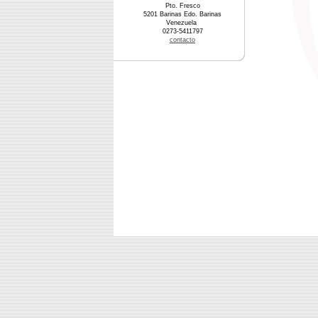
Pto. Fresco
5201 Barinas Edo. Barinas
Venezuela
0273-5411797
contacto