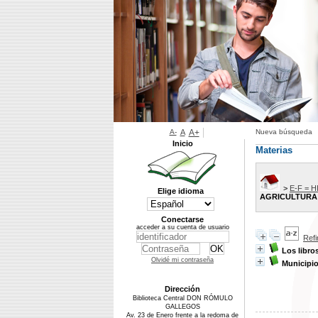
A-
A
A+
Nueva búsqueda
Inicio
Materias
>
E-F = 
Elige idioma
AGRICULTURA
Conectarse
acceder a su cuenta de usuario
Ref
Los libro
Olvidé mi contraseña
Municipi
Dirección
Biblioteca Central DON RÓMULO
GALLEGOS
Av. 23 de Enero frente a la redoma de