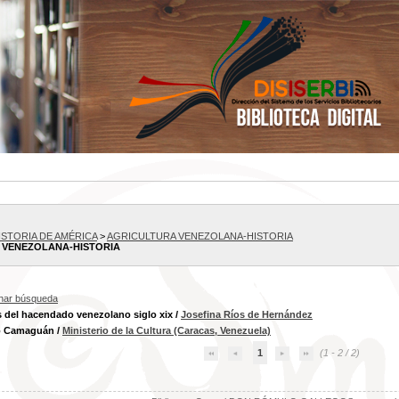
HISTORIA DE AMÉRICA
>
AGRICULTURA VENEZOLANA-HISTORIA
 VENEZOLANA-HISTORIA
inar búsqueda
s del hacendado venezolano siglo xix
/
Josefina Ríos de Hernández
o Camaguán
/
Ministerio de la Cultura (Caracas, Venezuela)
1
(1 - 2 / 2)