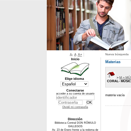
A-
A
A+
Nueva búsqueda
Inicio
Materias
>
M = MÚ
Elige idioma
CORAL- MÚSI
Conectarse
acceder a su cuenta de usuario
materia vacía
Olvidé mi contraseña
Dirección
Biblioteca Central DON RÓMULO
GALLEGOS
Av. 23 de Enero frente a la redoma de