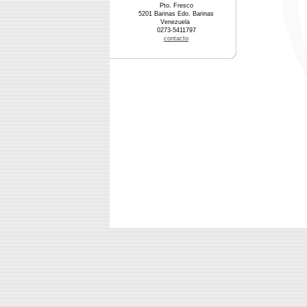
Pto. Fresco
5201 Barinas Edo. Barinas
Venezuela
0273-5411797
contacto