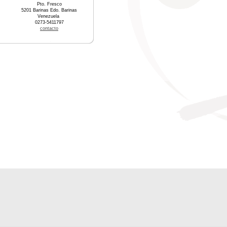
Pto. Fresco
5201 Barinas Edo. Barinas
Venezuela
0273-5411797
contacto