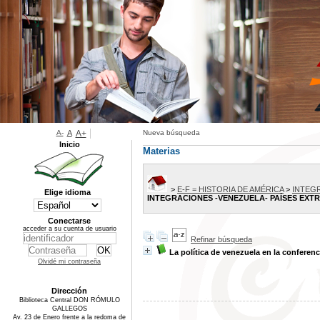
A-
A
A+
Nueva búsqueda
Inicio
Materias
>
E-F = HISTORIA DE AMÉRICA
>
INTEG
Elige idioma
INTEGRACIONES -VENEZUELA- PAÍSES EXT
Conectarse
acceder a su cuenta de usuario
Refinar búsqueda
La política de venezuela en la conferen
Olvidé mi contraseña
Dirección
Biblioteca Central DON RÓMULO
GALLEGOS
Av. 23 de Enero frente a la redoma de