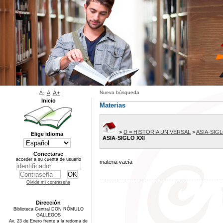
A-
A
A+
Nueva búsqueda
Inicio
Materias
>
D = HISTORIA UNIVERSAL
>
ASIA-SIGL
Elige idioma
ASIA-SIGLO XXI
Conectarse
acceder a su cuenta de usuario
materia vacía
Olvidé mi contraseña
Dirección
Biblioteca Central DON RÓMULO
GALLEGOS
Av. 23 de Enero frente a la redoma de