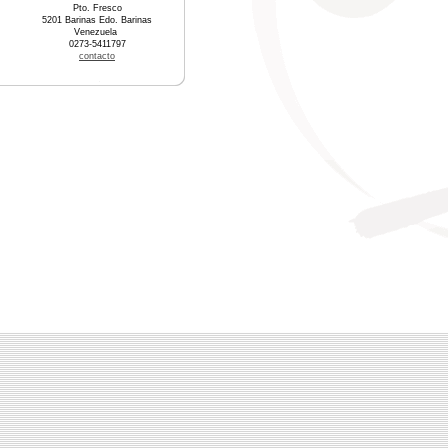
Pto. Fresco
5201 Barinas Edo. Barinas
Venezuela
0273-5411797
contacto