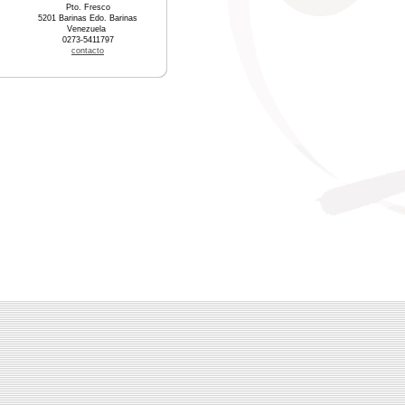
Pto. Fresco
5201 Barinas Edo. Barinas
Venezuela
0273-5411797
contacto