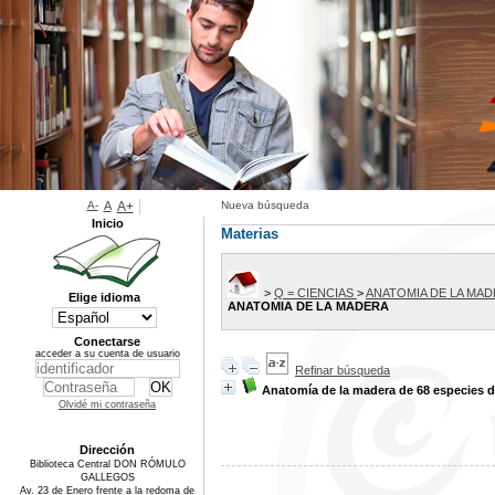
A-
A
A+
Nueva búsqueda
Inicio
Materias
>
Q = CIENCIAS
>
ANATOMIA DE LA MA
Elige idioma
ANATOMIA DE LA MADERA
Conectarse
acceder a su cuenta de usuario
Refinar búsqueda
Anatomía de la madera de 68 especies d
Olvidé mi contraseña
Dirección
Biblioteca Central DON RÓMULO
GALLEGOS
Av. 23 de Enero frente a la redoma de