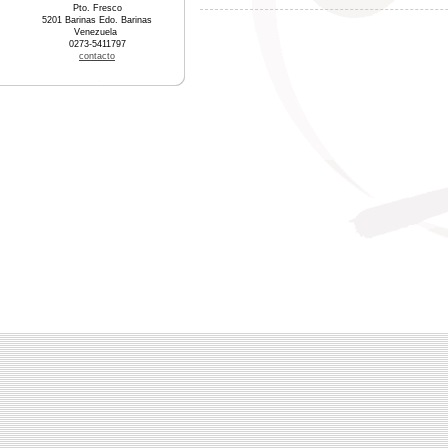
Pto. Fresco
5201 Barinas Edo. Barinas
Venezuela
0273-5411797
contacto