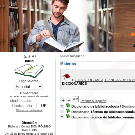
A-
A
A+
Nueva búsqueda
Inicio
Materias
>
Z = BIBLIOGRAFÍA, CIENCIAS DE LA
Elige idioma
DICCIONARIOS
Conectarse
acceder a su cuenta de usuario
Refinar búsqueda
Diccionario de bibliotecología
/
Doming
Olvidé mi contraseña
Diccionario Técnico de biblioteconomía
Diccionario técnico de biblioteconomía
Dirección
Biblioteca Central DON RÓMULO
GALLEGOS
Av. 23 de Enero frente a la redoma de