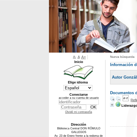
A-
A
A+
Nueva búsqueda
Inicio
Información d
Autor Gonzá
Elige idioma
Documentos di
Conectarse
acceder a su cuenta de usuario
Ref
Liderazgo
Olvidé mi contraseña
Dirección
Biblioteca Central DON RÓMULO
GALLEGOS
Av. 23 de Enero frente a la redoma de