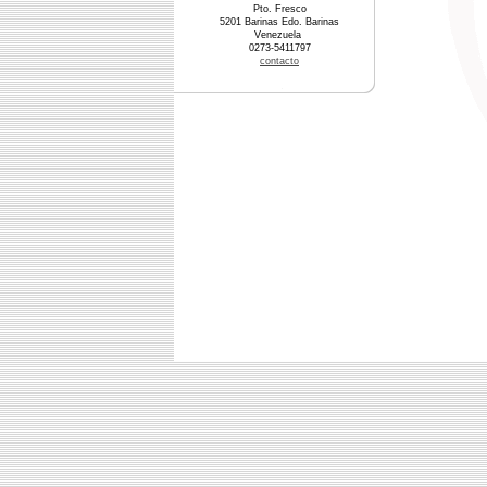
Pto. Fresco
5201 Barinas Edo. Barinas
Venezuela
0273-5411797
contacto