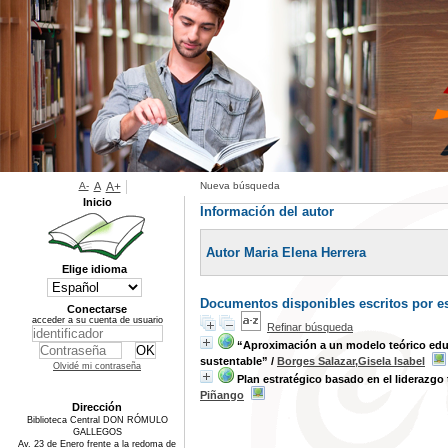
A-
A
A+
Nueva búsqueda
Inicio
Información del autor
Autor Maria Elena Herrera
Elige idioma
Documentos disponibles escritos por es
Conectarse
acceder a su cuenta de usuario
Refinar búsqueda
“Aproximación a un modelo teórico educa
sustentable”
/
Borges Salazar,Gisela Isabel
Olvidé mi contraseña
Plan estratégico basado en el liderazgo 
Piñango
Dirección
Biblioteca Central DON RÓMULO
GALLEGOS
Av. 23 de Enero frente a la redoma de