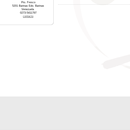
Pto. Fresco
5201 Barinas Edo. Barinas
Venezuela
0273-5411797
contacto