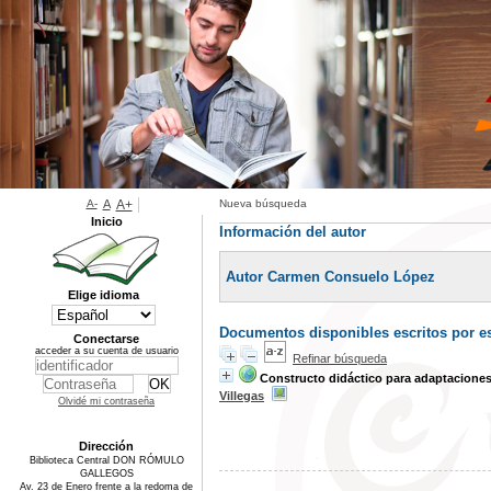
A-
A
A+
Nueva búsqueda
Inicio
Información del autor
Autor Carmen Consuelo López
Elige idioma
Documentos disponibles escritos por es
Conectarse
acceder a su cuenta de usuario
Refinar búsqueda
Constructo didáctico para adaptaciones 
Villegas
Olvidé mi contraseña
Dirección
Biblioteca Central DON RÓMULO
GALLEGOS
Av. 23 de Enero frente a la redoma de