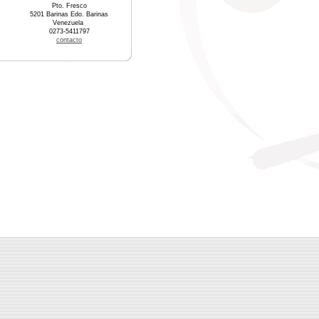
Pto. Fresco
5201 Barinas Edo. Barinas
Venezuela
0273-5411797
contacto