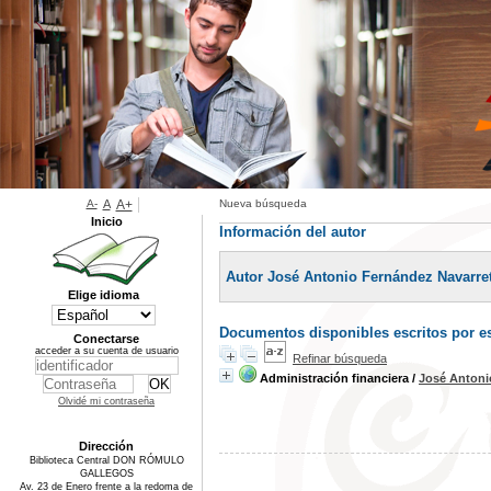
A-
A
A+
Nueva búsqueda
Inicio
Información del autor
Autor José Antonio Fernández Navarre
Elige idioma
Documentos disponibles escritos por es
Conectarse
acceder a su cuenta de usuario
Refinar búsqueda
Administración financiera
/
José Antoni
Olvidé mi contraseña
Dirección
Biblioteca Central DON RÓMULO
GALLEGOS
Av. 23 de Enero frente a la redoma de