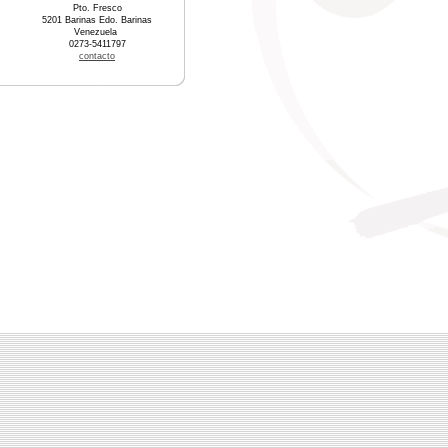
Pto. Fresco
5201 Barinas Edo. Barinas
Venezuela
0273-5411797
contacto