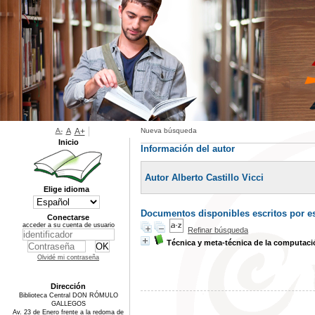
A-
A
A+
Nueva búsqueda
Inicio
Información del autor
Autor Alberto Castillo Vicci
Elige idioma
Documentos disponibles escritos por es
Conectarse
acceder a su cuenta de usuario
Refinar búsqueda
Técnica y meta-técnica de la computaci
Olvidé mi contraseña
Dirección
Biblioteca Central DON RÓMULO
GALLEGOS
Av. 23 de Enero frente a la redoma de