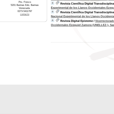
Pto. Fresco
Revista Científica Digital Transdisciplin
5201 Barinas Edo. Barinas
Experimental de los Llanos Occidentales Ezeq
Venezuela
0273-5411797
Revista Científica Digital Transdisciplina
contacto
Nacional Experimental de los Llanos Occident
Revista Digital Episteme
/
Vicerrectorad
Occidentales Ezequiel Zamora (UNELLEZ-), Sa