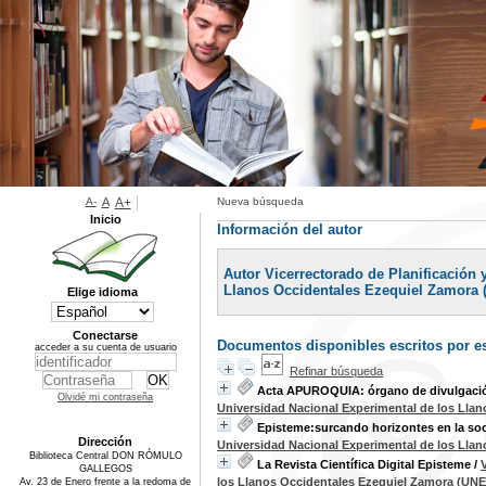
A-
A
A+
Nueva búsqueda
Inicio
Información del autor
Autor Vicerrectorado de Planificación 
Llanos Occidentales Ezequiel Zamora 
Elige idioma
Conectarse
Documentos disponibles escritos por es
acceder a su cuenta de usuario
Refinar búsqueda
Acta APUROQUIA: órgano de divulgación
Olvidé mi contraseña
Universidad Nacional Experimental de los Lla
Episteme:surcando horizontes en la so
Dirección
Universidad Nacional Experimental de los Lla
Biblioteca Central DON RÓMULO
La Revista Científica Digital Episteme
/
GALLEGOS
los Llanos Occidentales Ezequiel Zamora (UNE
Av. 23 de Enero frente a la redoma de