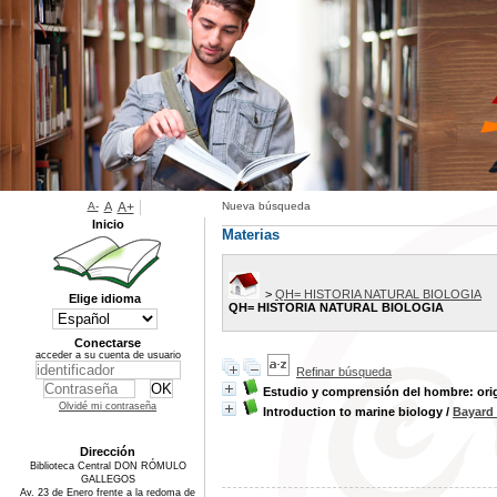
A-
A
A+
Nueva búsqueda
Inicio
Materias
>
QH= HISTORIA NATURAL BIOLOGIA
Elige idioma
QH= HISTORIA NATURAL BIOLOGIA
Conectarse
acceder a su cuenta de usuario
Refinar búsqueda
Estudio y comprensión del hombre: orige
Olvidé mi contraseña
Introduction to marine biology
/
Bayard
Dirección
Biblioteca Central DON RÓMULO
GALLEGOS
Av. 23 de Enero frente a la redoma de