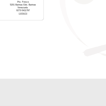
Pto. Fresco
5201 Barinas Edo. Barinas
Venezuela
0273-5411797
contacto