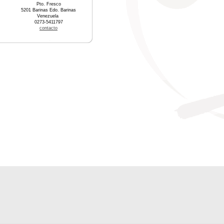
Pto. Fresco
5201 Barinas Edo. Barinas
Venezuela
0273-5411797
contacto