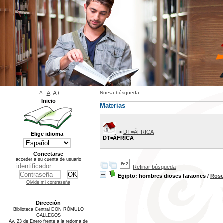
A-
A
A+
Nueva búsqueda
Inicio
Materias
>
DT=ÁFRICA
Elige idioma
DT=ÁFRICA
Conectarse
acceder a su cuenta de usuario
Refinar búsqueda
Egipto: hombres dioses faraones
/
Rose
Olvidé mi contraseña
Dirección
Biblioteca Central DON RÓMULO
GALLEGOS
Av. 23 de Enero frente a la redoma de