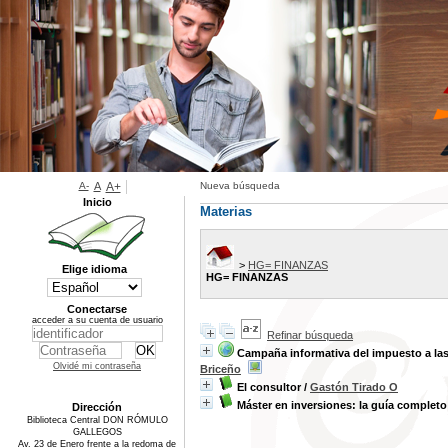
A-
A
A+
Nueva búsqueda
Inicio
Materias
>
HG= FINANZAS
Elige idioma
HG= FINANZAS
Conectarse
acceder a su cuenta de usuario
Refinar búsqueda
Campaña informativa del impuesto a las 
Olvidé mi contraseña
Briceño
El consultor
/
Gastón Tirado O
Máster en inversiones: la guía completo
Dirección
Biblioteca Central DON RÓMULO
GALLEGOS
Av. 23 de Enero frente a la redoma de