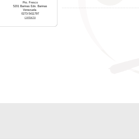
Pto. Fresco
5201 Barinas Edo. Barinas
Venezuela
0273-5411797
contacto