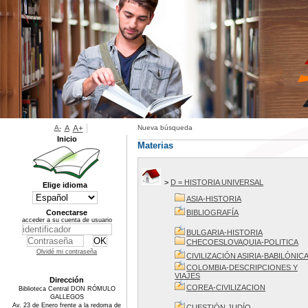
A-
A
A+
Nueva búsqueda
Inicio
Materias
>
D = HISTORIA UNIVERSAL
Elige idioma
ASIA-HISTORIA
Conectarse
BIBLIOGRAFÍA
acceder a su cuenta de usuario
BULGARIA-HISTORIA
CHECOESLOVAQUIA-POLITICA
Olvidé mi contraseña
CIVILIZACIÓN ASIRIA-BABILÓNIC
COLOMBIA-DESCRIPCIONES Y
VIAJES
Dirección
COREA-CIVILIZACION
Biblioteca Central DON RÓMULO
GALLEGOS
Av. 23 de Enero frente a la redoma de
CUESTIÓN JUDÍO