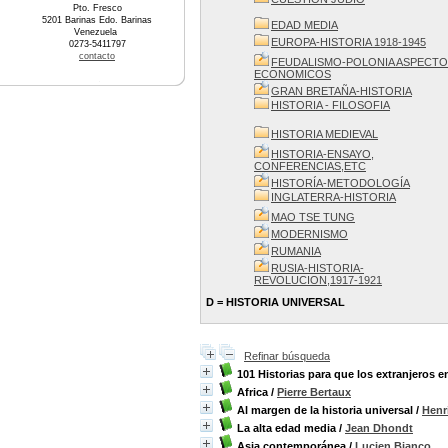
Pto. Fresco
5201 Barinas Edo. Barinas
EDAD MEDIA
Venezuela
EUROPA-HISTORIA 1918-1945
0273-5411797
contacto
FEUDALISMO-POLONIA ASPECT
ECONOMICOS
GRAN BRETAÑA-HISTORIA
HISTORIA - FILOSOFIA
HISTORIA MEDIEVAL
HISTORIA-ENSAYO,
CONFERENCIAS,ETC
HISTORÍA-METODOLOGÍA
INGLATERRA-HISTORIA
MAO TSE TUNG
MODERNISMO
RUMANIA
RUSIA-HISTORIA-
REVOLUCION,1917-1921
D = HISTORIA UNIVERSAL
Refinar búsqueda
101 Historias para que los extranjeros e
Africa
/
Pierre Bertaux
Al margen de la historia universal
/
Henr
La alta edad media
/
Jean Dhondt
Asia contemporánea
/
Lucien Bianco