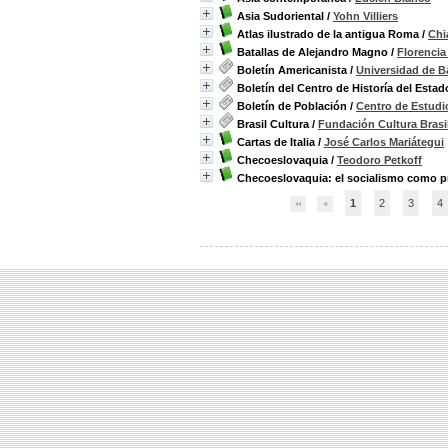
Asia Sudoriental
/
Yohn Villiers
Atlas ilustrado de la antigua Roma
/
Chi
Batallas de Alejandro Magno
/
Florenci
Boletín Americanista
/
Universidad de B
Boletín del Centro de Historía del Estado
Boletín de Población
/
Centro de Estud
Brasil Cultura
/
Fundación Cultura Brasil
Cartas de Italia
/
José Carlos Mariátegui
Checoeslovaquia
/
Teodoro Petkoff
Checoeslovaquia: el socialismo como 
1
2
3
4