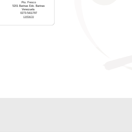
Pto. Fresco
5201 Barinas Edo. Barinas
Venezuela
0273-5411797
contacto