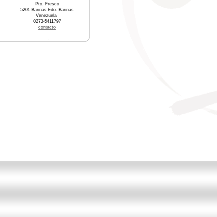
Pto. Fresco
5201 Barinas Edo. Barinas
Venezuela
0273-5411797
contacto