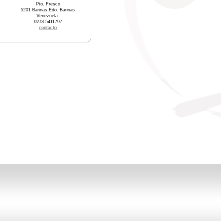
Pto. Fresco
5201 Barinas Edo. Barinas
Venezuela
0273-5411797
contacto