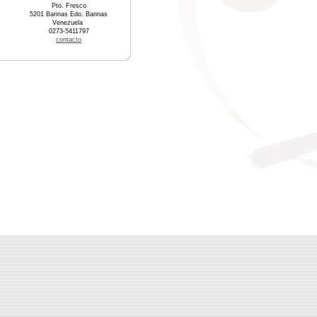
Pto. Fresco
5201 Barinas Edo. Barinas
Venezuela
0273-5411797
contacto