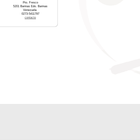
Pto. Fresco
5201 Barinas Edo. Barinas
Venezuela
0273-5411797
contacto