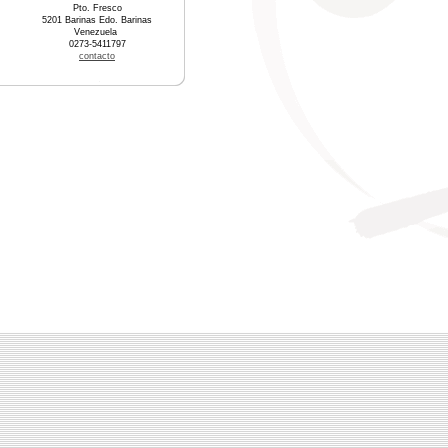
Pto. Fresco
5201 Barinas Edo. Barinas
Venezuela
0273-5411797
contacto